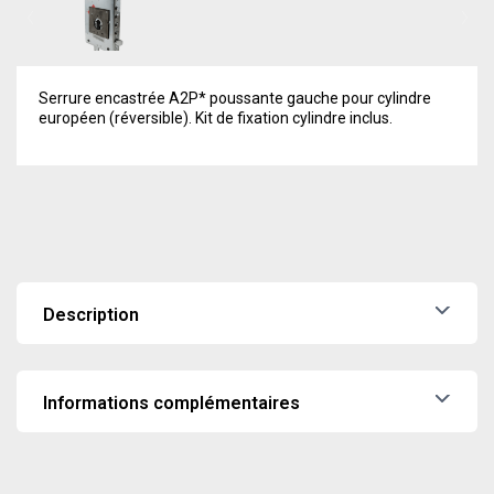
Serrure encastrée A2P* poussante gauche pour cylindre
européen (réversible). Kit de fixation cylindre inclus.
Description
Serrure encastrée A2P* poussante gauche pour cylindre
européen (réversible). Kit de fixation cylindre inclus.
Informations complémentaires
Poids
3,04 kg
Sens d'ouverture
Poussant gauche