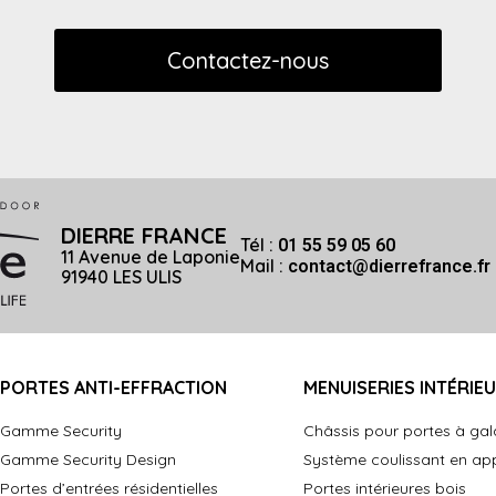
Contactez-nous
DIERRE FRANCE
Tél :
01 55 59 05 60
11 Avenue de Laponie
Mail :
contact@dierrefrance.fr
91940 LES ULIS
PORTES ANTI-EFFRACTION
MENUISERIES INTÉRIE
Gamme Security
Châssis pour portes à ga
Gamme Security Design
Système coulissant en ap
Portes d’entrées résidentielles
Portes intérieures bois