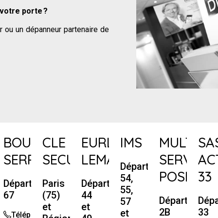
votre porte ?
ur ou un dépanneur partenaire de
BOURSE
CLE
EURL
IMS
MULTI
SA
SERRURERIE
SECURITE
LEMASSON
SERVICE
AC
Départements
POSES
33
54,
ement
Département
Paris
Départements
55,
67
(75)
44
Département
Dép
57
et
et
2B
33
et
one
Téléphone