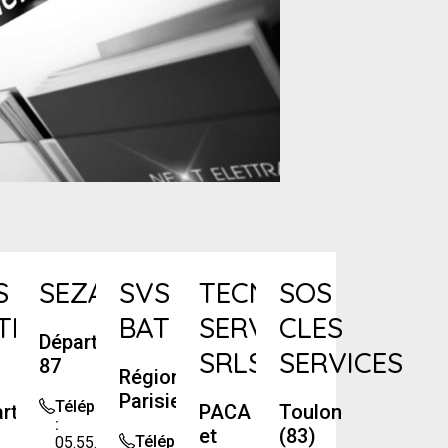
S
SEZAME
SVS
TECNICAL
SOS
S
TION
BAT
SERV
CLES
Département
SRLS
SERVICES
87
Région
Parisienne
Téléphone
artement
PACA
Toulon
:
et
(83)
Téléphone
05.55.39.64.42