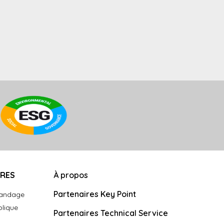
URES
À propos
Partenaires Key Point
landage
plique
Partenaires Technical Service