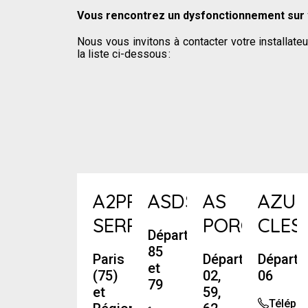
Vous rencontrez un dysfonctionnement sur 
Nous vous invitons à contacter votre installate
la liste ci-dessous :
A2PRO
ASDS
AS
AZUR
SERRURERIE
PORQUET
CLES
Départements
85
Paris
Départements
Départ
et
(75)
02,
06
79
et
59,
Téléph