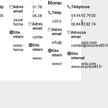
Monaco
:
léphone
Adresse
Téléphone
01.78.64.73.57
email
:
/
Téléphone
56.31.71.75
:
04.94.92.79.00
06.28.33.95.49
:
sezame.industrie@sezame-
/
+39.347.60.08.620
Adresse
fermetures.fr
06.84.83.82.74
email
Adresse
Site
Adresse
:
email
internet
email
contact1@gmail.com
:
:
:
info@tecnicalservsrls.com
Site
www.sezame-
contact@soscles83.f
internet
fermetures.fr
Site
Site
:
internet
internet
www.svsbat.fr
:
:
www.tecnicalservsrls.com
www.soscles83.fr