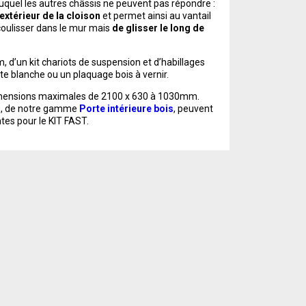
quel les autres châssis ne peuvent pas répondre :
’extérieur de la cloison
et permet ainsi au vantail
 coulisser dans le mur mais
de glisser le long de
m, d’un kit chariots de suspension et d’habillages
te blanche ou un plaquage bois à vernir.
dimensions maximales de 2100 x 630 à 1030mm.
S
, de notre gamme
Porte intérieure bois
, peuvent
ntes pour le KIT FAST.