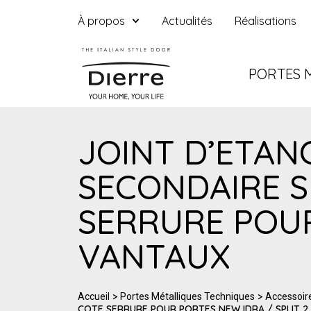
À propos
Actualités
Réalisations
PORTES 
JOINT D’ETAN
SECONDAIRE 
SERRURE POUR
VANTAUX
>
>
Accueil
Portes Métalliques Techniques
Accessoir
COTE SERRURE POUR PORTES NEW IDRA / SPLIT 