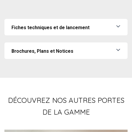
Fiches techniques et de lancement
FT SLEEK FIRECUT 30 NEXT ELETTRA
FT SLEEK FIRECUT 60 NEXT ELETTRA
FT SLEEK SENTRY P0H
FT SYNERGY FIRECUT 30 NEXT ELETTRA
Brochures, Plans et Notices
FT SYNERGY FIRECUT 60 NEXT ELETTRA
Brochure portes de sécurité
FT SYNERGY OUT NEXT ELETTRA P0D
Brochure revêtements 2024
FT WALL SECURITY NEXT ELETTRA P0F
Guide finition béquillages 2024
DÉCOUVREZ NOS AUTRES PORTES
DE LA GAMME