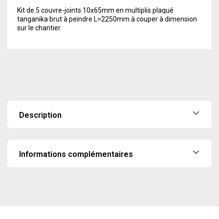
Kit de 5 couvre-joints 10x65mm en multiplis plaqué
tanganika brut à peindre L=2250mm à couper à dimension
sur le chantier.
Description
Kit de 5 couvre-joints 10x65mm en multiplis plaqué
tanganika brut à peindre L=2250mm à couper à dimension
sur le chantier.
Informations complémentaires
Poids
3,5 kg