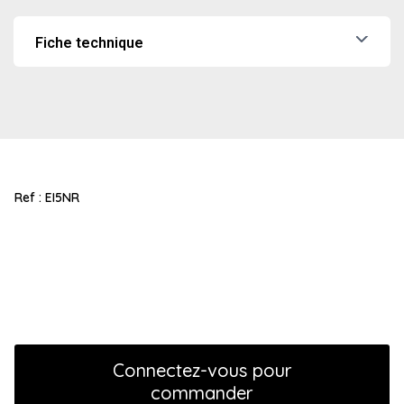
Fiche technique
FT – EI5NR – Joint d’étanchéité à l’air pour vantail avec
carénage agrafe
Ref :
EI5NR
Connectez-vous pour
commander