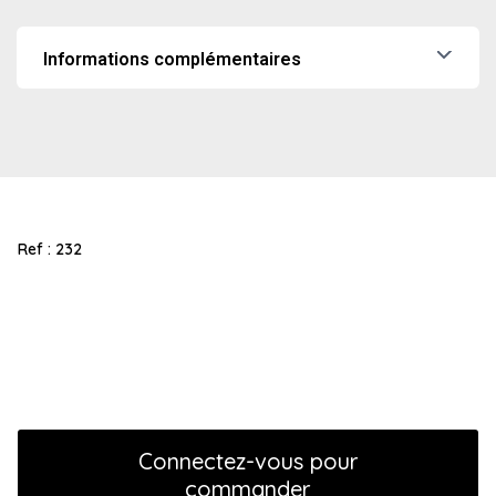
anti-panique sur vantail principal avec béquille extérieure
sur plaque
Informations complémentaires
Poids
0,05 kg
Ref :
232
Connectez-vous pour
commander